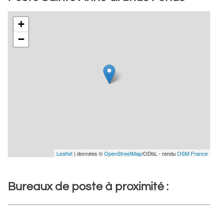
+
−
Leaflet
| données ©
OpenStreetMap
/ODbL - rendu
OSM France
Bureaux de poste à proximité :