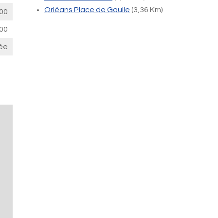
Orléans Place de Gaulle
(3,36 Km)
00
00
ée