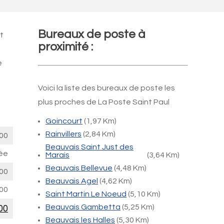
Bureaux de poste à
t
proximité :
e
Voici la liste des bureaux de poste les
plus proches de La Poste Saint Paul
Goincourt
(1,97 Km)
Rainvillers
(2,84 Km)
00
Beauvais Saint Just des
ée
Marais
(3,64 Km)
Beauvais Bellevue
(4,48 Km)
00
Beauvais Agel
(4,62 Km)
00
Saint Martin Le Noeud
(5,10 Km)
Beauvais Gambetta
(5,25 Km)
00
Beauvais les Halles
(5,30 Km)