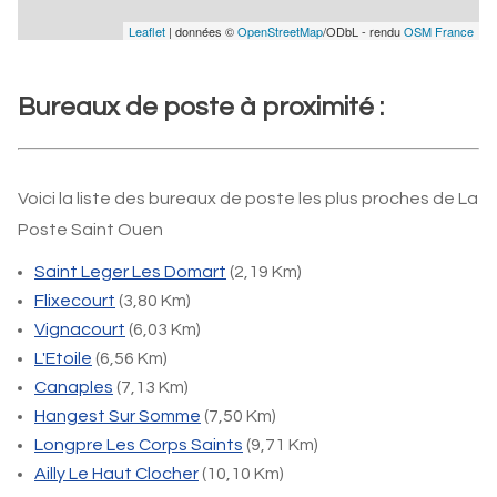
Leaflet
| données ©
OpenStreetMap
/ODbL - rendu
OSM France
Bureaux de poste à proximité :
Voici la liste des bureaux de poste les plus proches de La
Poste Saint Ouen
Saint Leger Les Domart
(2,19 Km)
Flixecourt
(3,80 Km)
Vignacourt
(6,03 Km)
L'Etoile
(6,56 Km)
Canaples
(7,13 Km)
Hangest Sur Somme
(7,50 Km)
Longpre Les Corps Saints
(9,71 Km)
Ailly Le Haut Clocher
(10,10 Km)