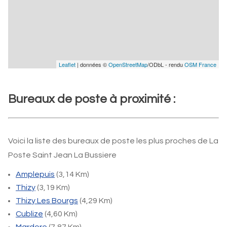
Leaflet
| données ©
OpenStreetMap
/ODbL - rendu
OSM France
Bureaux de poste à proximité :
Voici la liste des bureaux de poste les plus proches de La
Poste Saint Jean La Bussiere
Amplepuis
(3,14 Km)
Thizy
(3,19 Km)
Thizy Les Bourgs
(4,29 Km)
Cublize
(4,60 Km)