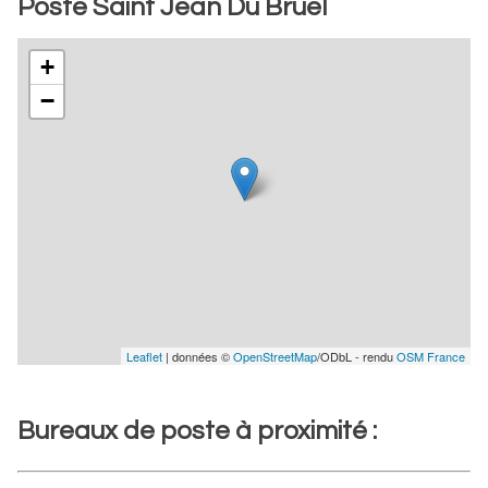
Poste Saint Jean Du Bruel
+
−
Leaflet
| données ©
OpenStreetMap
/ODbL - rendu
OSM France
Bureaux de poste à proximité :