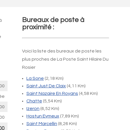
Bureaux de poste à
à
proximité :
e
Voici la liste des bureaux de poste les
plus proches de La Poste Saint Hilaire Du
Rosier
La Sone
(2,18 Km)
00
Saint Just De Claix
(4,11 Km)
Saint Nazaire En Royans
(4,58 Km)
ée
Chatte
(5,54 Km)
00
Izeron
(6,52 Km)
Hostun Eymeux
(7,89 Km)
00
Saint Marcellin
(8,26 Km)
00