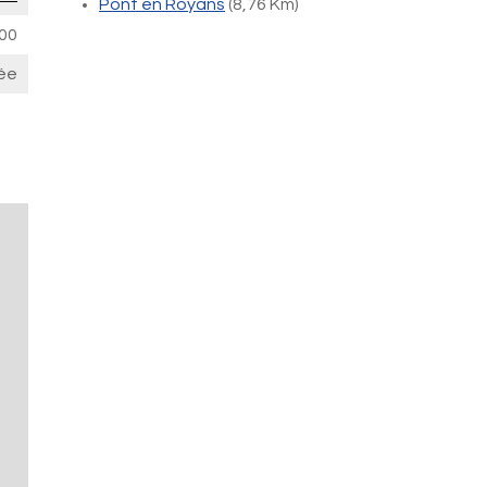
Pont en Royans
(8,76 Km)
00
ée