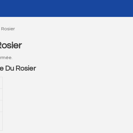
u Rosier
Rosier
ermée.
e Du Rosier