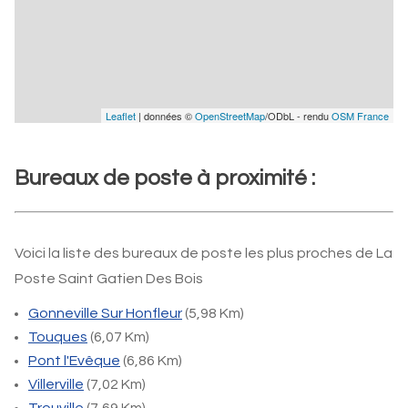
Leaflet
| données ©
OpenStreetMap
/ODbL - rendu
OSM France
Bureaux de poste à proximité :
Voici la liste des bureaux de poste les plus proches de La
Poste Saint Gatien Des Bois
Gonneville Sur Honfleur
(5,98 Km)
Touques
(6,07 Km)
Pont l'Evêque
(6,86 Km)
Villerville
(7,02 Km)