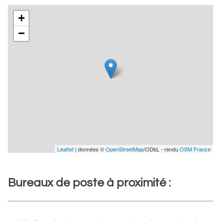
+
−
Leaflet
| données ©
OpenStreetMap
/ODbL - rendu
OSM France
Bureaux de poste à proximité :