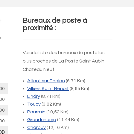
Bureaux de poste à
t
proximité :
e
Voici la liste des bureaux de poste les
plus proches de La Poste Saint Aubin
Chateau Neuf
Aillant sur Tholon
(6,71 Km)
00
Villiers Saint Benoit
(8,65 Km)
Lindry
(8,71 Km)
00
Toucy
(9,82 Km)
00
Pourrain
(10,52 Km)
Grandchamp
(11,44 Km)
00
Charbuy
(12,16 Km)
00