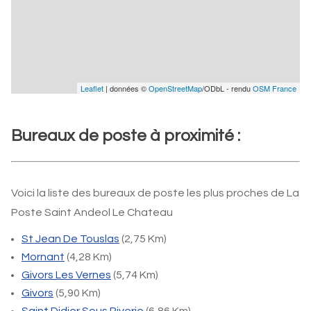
Leaflet
| données ©
OpenStreetMap
/ODbL - rendu
OSM France
Bureaux de poste à proximité :
Voici la liste des bureaux de poste les plus proches de La
Poste Saint Andeol Le Chateau
St Jean De Touslas
(2,75 Km)
Mornant
(4,28 Km)
Givors Les Vernes
(5,74 Km)
Givors
(5,90 Km)