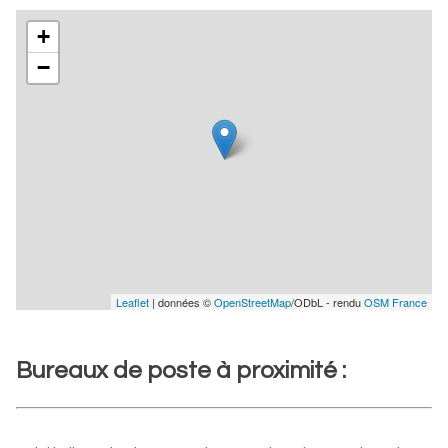
+
−
Leaflet
| données ©
OpenStreetMap
/ODbL - rendu
OSM France
Bureaux de poste à proximité :