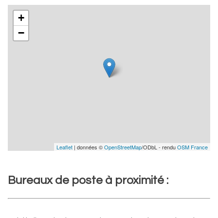
+
−
Leaflet
| données ©
OpenStreetMap
/ODbL - rendu
OSM France
Bureaux de poste à proximité :