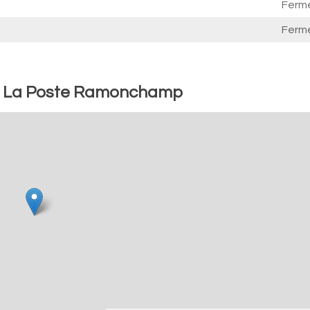
Ferm
Ferm
e : La Poste Ramonchamp