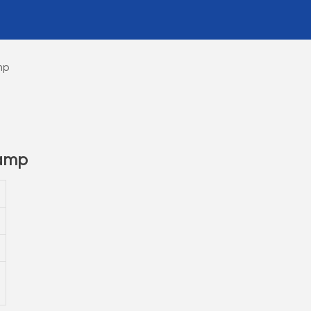
mp
amp