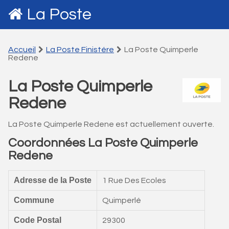
La Poste
Accueil
La Poste Finistére
La Poste Quimperle
Redene
La Poste Quimperle
Redene
La Poste Quimperle Redene est actuellement ouverte.
Coordonnées La Poste Quimperle
Redene
Adresse de la Poste
1 Rue Des Ecoles
Commune
Quimperlé
Code Postal
29300