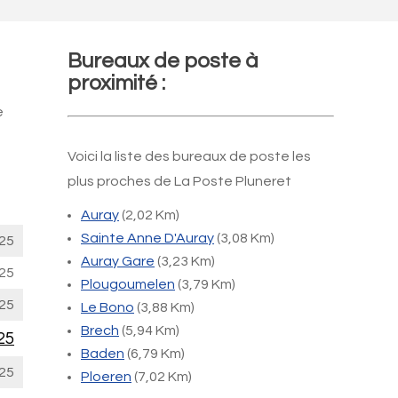
Bureaux de poste à
proximité :
e
Voici la liste des bureaux de poste les
plus proches de La Poste Pluneret
Auray
(2,02 Km)
Sainte Anne D'Auray
(3,08 Km)
25
Auray Gare
(3,23 Km)
25
Plougoumelen
(3,79 Km)
25
Le Bono
(3,88 Km)
Brech
(5,94 Km)
25
Baden
(6,79 Km)
25
Ploeren
(7,02 Km)