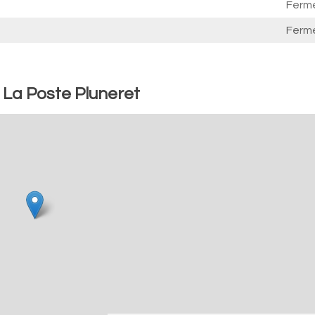
Ferm
Ferm
 La Poste Pluneret