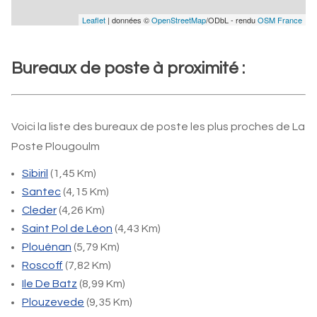
Leaflet
| données ©
OpenStreetMap
/ODbL - rendu
OSM France
Bureaux de poste à proximité :
Voici la liste des bureaux de poste les plus proches de La
Poste Plougoulm
Sibiril
(1,45 Km)
Santec
(4,15 Km)
Cleder
(4,26 Km)
Saint Pol de Léon
(4,43 Km)
Plouénan
(5,79 Km)
Roscoff
(7,82 Km)
Ile De Batz
(8,99 Km)
Plouzevede
(9,35 Km)