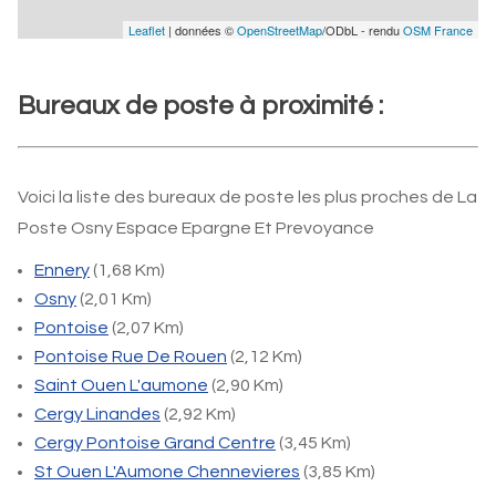
Leaflet
| données ©
OpenStreetMap
/ODbL - rendu
OSM France
Bureaux de poste à proximité :
Voici la liste des bureaux de poste les plus proches de La
Poste Osny Espace Epargne Et Prevoyance
Ennery
(1,68 Km)
Osny
(2,01 Km)
Pontoise
(2,07 Km)
Pontoise Rue De Rouen
(2,12 Km)
Saint Ouen L'aumone
(2,90 Km)
Cergy Linandes
(2,92 Km)
Cergy Pontoise Grand Centre
(3,45 Km)
St Ouen L'Aumone Chennevieres
(3,85 Km)