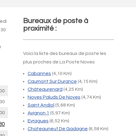
Bureaux de poste à
edi
proximité :
h30
e
Voici la liste des bureaux de poste les
plus proches de La Poste Noves
Cabannes
(4,10 Km)
Caumont Sur Durance
(4,15 Km)
Châteaurenard
(4,25 Km)
00
Noves Paluds De Noves
(4,74 Km)
30
Saint Andiol
(5,68 Km)
00
Avignon 1
(5,97 Km)
Eyragues
(6,52 Km)
30
Chateauneuf De Gadagne
(6,58 Km)
30