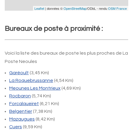
Leaflet
| données ©
OpenStreetMap
/ODbL - rendu
OSM France
Bureaux de poste à proximité :
Voici la liste des bureaux de poste les plus proches de La
Poste Neoules
Garéoult
(3,45 Km)
La Roquebrussanne
(4,54 Km)
Meounes Les Montrieux
(4,69 Km)
Rocbaron
(5,74 Km)
Forcalqueiret
(6,21 Km)
Belgentier
(7,38 Km)
Mazaugues
(8,42 Km)
Cuers
(9,59 Km)