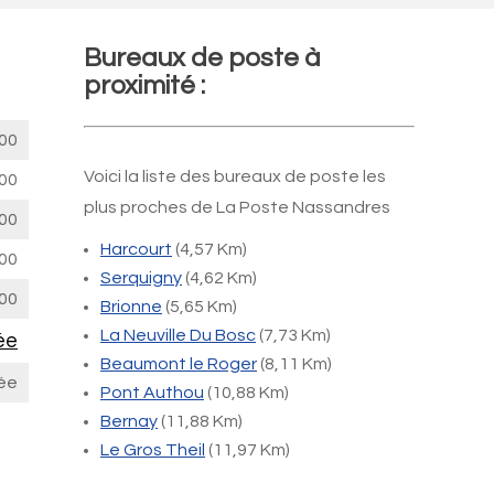
Bureaux de poste à
proximité :
00
Voici la liste des bureaux de poste les
00
plus proches de La Poste Nassandres
00
Harcourt
(4,57 Km)
00
Serquigny
(4,62 Km)
00
Brionne
(5,65 Km)
La Neuville Du Bosc
(7,73 Km)
ée
Beaumont le Roger
(8,11 Km)
ée
Pont Authou
(10,88 Km)
Bernay
(11,88 Km)
Le Gros Theil
(11,97 Km)