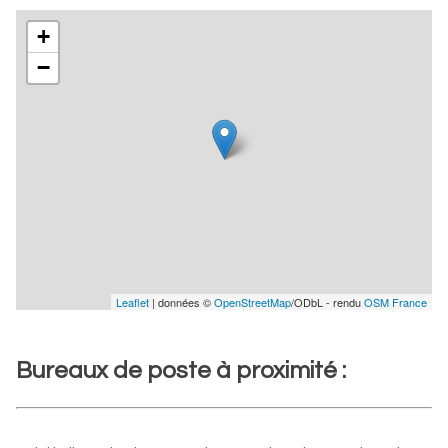
+
−
Leaflet
| données ©
OpenStreetMap
/ODbL - rendu
OSM France
Bureaux de poste à proximité :