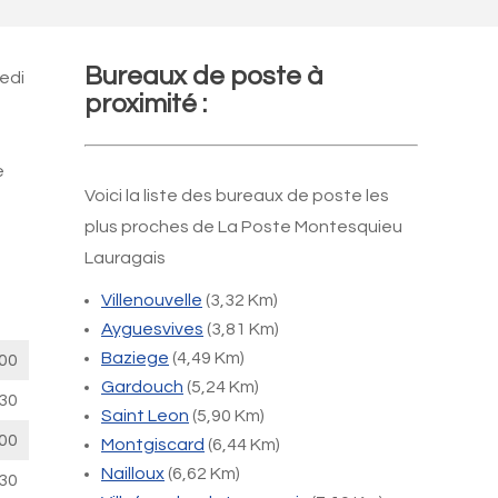
Bureaux de poste à
edi
proximité :
e
Voici la liste des bureaux de poste les
plus proches de La Poste Montesquieu
Lauragais
Villenouvelle
(3,32 Km)
Ayguesvives
(3,81 Km)
Baziege
(4,49 Km)
00
Gardouch
(5,24 Km)
30
Saint Leon
(5,90 Km)
00
Montgiscard
(6,44 Km)
Nailloux
(6,62 Km)
30