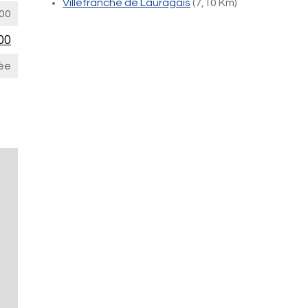
Villefranche de Lauragais
(7,10 Km)
00
00
ée