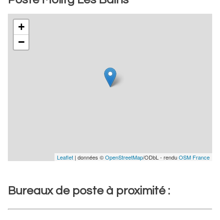
+
−
Leaflet
| données ©
OpenStreetMap
/ODbL - rendu
OSM France
Bureaux de poste à proximité :