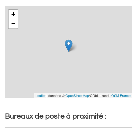
+
−
Leaflet
| données ©
OpenStreetMap
/ODbL - rendu
OSM France
Bureaux de poste à proximité :