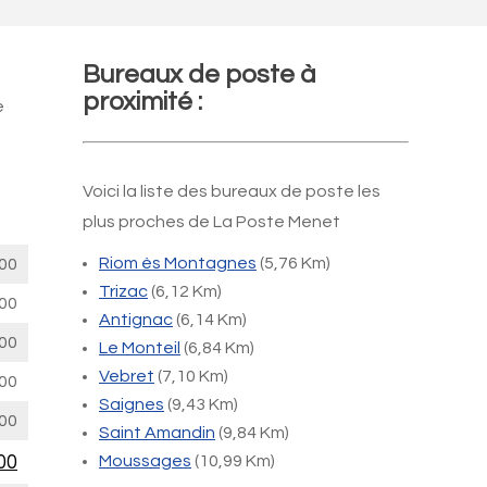
Bureaux de poste à
proximité :
e
Voici la liste des bureaux de poste les
plus proches de La Poste Menet
Riom ès Montagnes
(5,76 Km)
00
Trizac
(6,12 Km)
00
Antignac
(6,14 Km)
00
Le Monteil
(6,84 Km)
Vebret
(7,10 Km)
00
Saignes
(9,43 Km)
00
Saint Amandin
(9,84 Km)
00
Moussages
(10,99 Km)