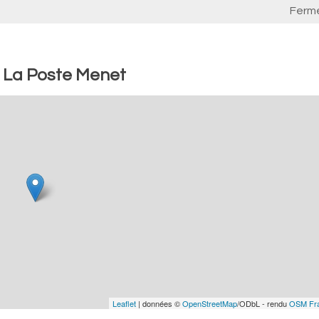
Ferm
: La Poste Menet
Leaflet
| données ©
OpenStreetMap
/ODbL - rendu
OSM Fr