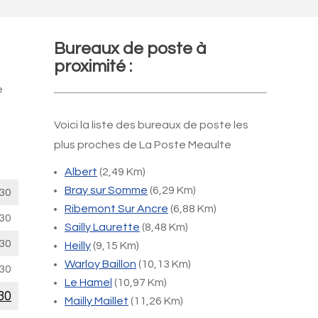
Bureaux de poste à
proximité :
e
Voici la liste des bureaux de poste les
plus proches de La Poste Meaulte
Albert
(2,49 Km)
Bray sur Somme
(6,29 Km)
30
Ribemont Sur Ancre
(6,88 Km)
30
Sailly Laurette
(8,48 Km)
30
Heilly
(9,15 Km)
Warloy Baillon
(10,13 Km)
30
Le Hamel
(10,97 Km)
30
Mailly Maillet
(11,26 Km)