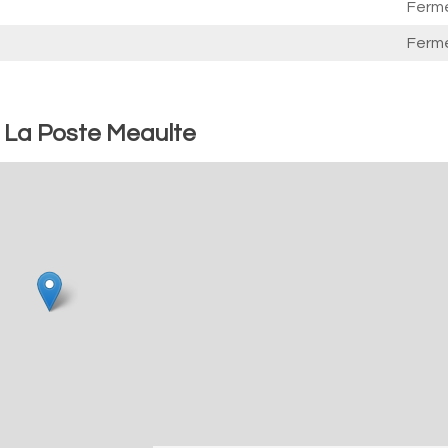
Ferm
Ferm
: La Poste Meaulte