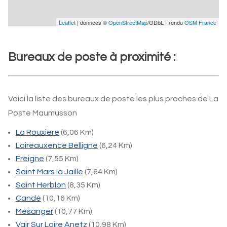
Leaflet
| données ©
OpenStreetMap
/ODbL - rendu
OSM France
Bureaux de poste à proximité :
Voici la liste des bureaux de poste les plus proches de La
Poste Maumusson
La Rouxiere
(6,06 Km)
Loireauxence Belligne
(6,24 Km)
Freigne
(7,55 Km)
Saint Mars la Jaille
(7,64 Km)
Saint Herblon
(8,35 Km)
Candé
(10,16 Km)
Mesanger
(10,77 Km)
Vair Sur Loire Anetz
(10,98 Km)