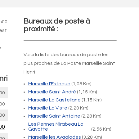
Bureaux de poste à
2h00
proximité :
est
e
Voici la liste des bureaux de poste les
plus proches de La Poste Marseille Saint
Henri
nri
Marseille l'Estaque
(1,08 Km)
Marseille Saint André
(1,15 Km)
00
Marseille La Castellane
(1,15 Km)
00
Marseille La Viste
(2,20 Km)
00
Marseille Saint Antoine
(2,28 Km)
Les Pennes Mirabeau La
00
Gavotte
(2,56 Km)
Marseille les Aygalades
(3,28 Km)
00