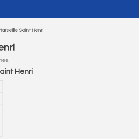
arseille Saint Henri
enri
rmée.
aint Henri