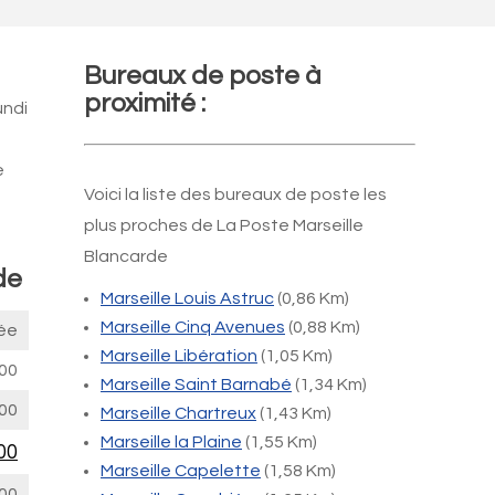
Bureaux de poste à
proximité :
undi
e
Voici la liste des bureaux de poste les
plus proches de La Poste Marseille
Blancarde
de
Marseille Louis Astruc
(0,86 Km)
Marseille Cinq Avenues
(0,88 Km)
ée
Marseille Libération
(1,05 Km)
00
Marseille Saint Barnabé
(1,34 Km)
00
Marseille Chartreux
(1,43 Km)
Marseille la Plaine
(1,55 Km)
00
Marseille Capelette
(1,58 Km)
00