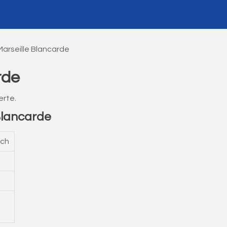
Marseille Blancarde
rde
erte.
Blancarde
och