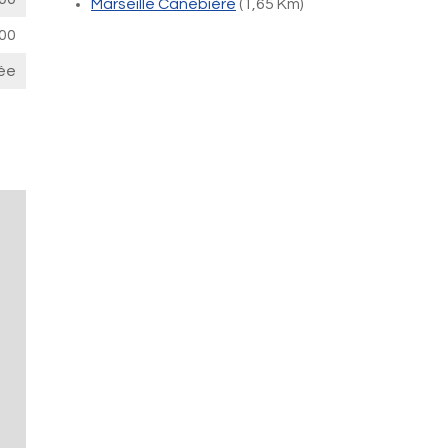
Marseille Canebière
(1,65 Km)
00
ée