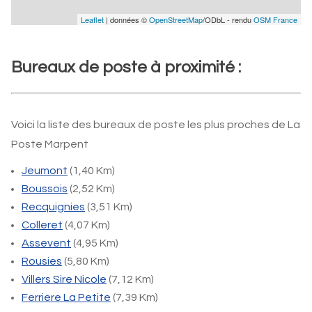
Leaflet
| données ©
OpenStreetMap
/ODbL - rendu
OSM France
Bureaux de poste à proximité :
Voici la liste des bureaux de poste les plus proches de La
Poste Marpent
Jeumont
(1,40 Km)
Boussois
(2,52 Km)
Recquignies
(3,51 Km)
Colleret
(4,07 Km)
Assevent
(4,95 Km)
Rousies
(5,80 Km)
Villers Sire Nicole
(7,12 Km)
Ferriere La Petite
(7,39 Km)