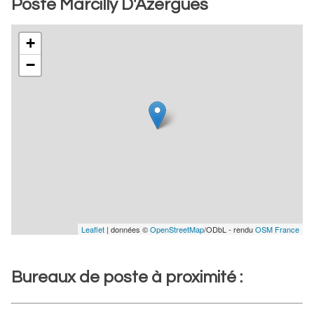
Poste Marcilly D'Azergues
+
−
Leaflet
| données ©
OpenStreetMap
/ODbL - rendu
OSM France
Bureaux de poste à proximité :