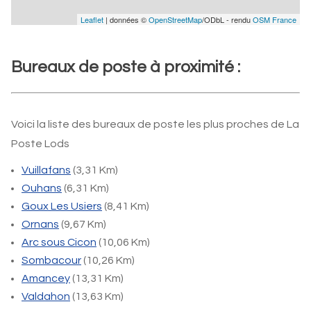
Leaflet
| données ©
OpenStreetMap
/ODbL - rendu
OSM France
Bureaux de poste à proximité :
Voici la liste des bureaux de poste les plus proches de La
Poste Lods
Vuillafans
(3,31 Km)
Ouhans
(6,31 Km)
Goux Les Usiers
(8,41 Km)
Ornans
(9,67 Km)
Arc sous Cicon
(10,06 Km)
Sombacour
(10,26 Km)
Amancey
(13,31 Km)
Valdahon
(13,63 Km)