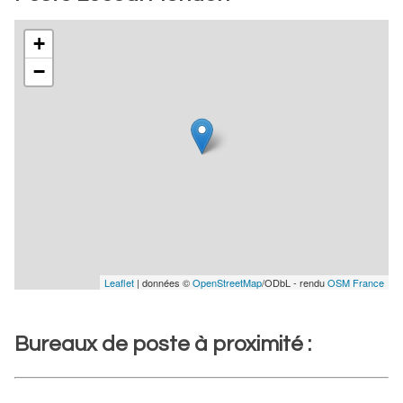
+
−
Leaflet
| données ©
OpenStreetMap
/ODbL - rendu
OSM France
Bureaux de poste à proximité :