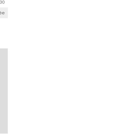
30
ée