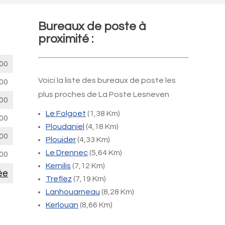
Bureaux de poste à
proximité :
00
Voici la liste des bureaux de poste les
00
plus proches de La Poste Lesneven
00
Le Folgoet
(1,38 Km)
00
Ploudaniel
(4,18 Km)
00
Plouider
(4,33 Km)
Le Drennec
(5,64 Km)
00
Kernilis
(7,12 Km)
ée
Treflez
(7,19 Km)
Lanhouarneau
(8,28 Km)
Kerlouan
(8,66 Km)