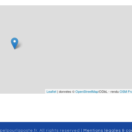
Leaflet
| données ©
OpenStreetMap
/ODbL - rendu
OSM Fr
pelpourlaposte.fr. All rights reserved |
Mentions légales & co