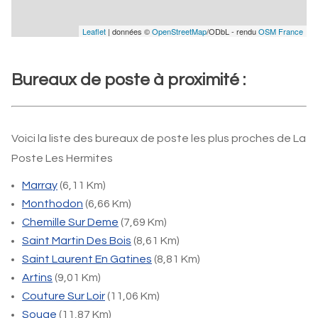
Leaflet
| données ©
OpenStreetMap
/ODbL - rendu
OSM France
Bureaux de poste à proximité :
Voici la liste des bureaux de poste les plus proches de La
Poste Les Hermites
Marray
(6,11 Km)
Monthodon
(6,66 Km)
Chemille Sur Deme
(7,69 Km)
Saint Martin Des Bois
(8,61 Km)
Saint Laurent En Gatines
(8,81 Km)
Artins
(9,01 Km)
Couture Sur Loir
(11,06 Km)
Souge
(11,87 Km)