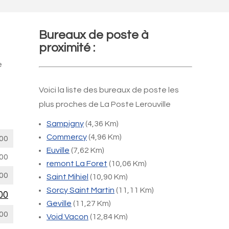
Bureaux de poste à
proximité :
e
Voici la liste des bureaux de poste les
plus proches de La Poste Lerouville
Sampigny
(4,36 Km)
Commercy
(4,96 Km)
00
Euville
(7,62 Km)
00
remont La Foret
(10,06 Km)
00
Saint Mihiel
(10,90 Km)
Sorcy Saint Martin
(11,11 Km)
00
Geville
(11,27 Km)
00
Void Vacon
(12,84 Km)