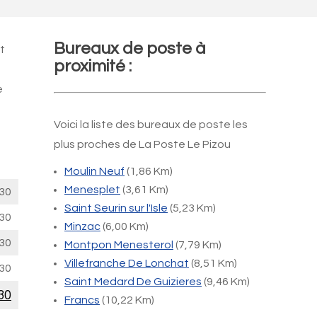
Bureaux de poste à
t
proximité :
e
Voici la liste des bureaux de poste les
plus proches de La Poste Le Pizou
Moulin Neuf
(1,86 Km)
Menesplet
(3,61 Km)
30
Saint Seurin sur l'Isle
(5,23 Km)
30
Minzac
(6,00 Km)
30
Montpon Menesterol
(7,79 Km)
Villefranche De Lonchat
(8,51 Km)
30
Saint Medard De Guizieres
(9,46 Km)
30
Francs
(10,22 Km)