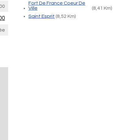
Fort De France Coeur De
00
Ville
(8,41 Km)
Saint Esprit
(8,52 Km)
00
ée