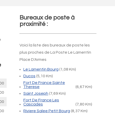
Bureaux de poste à
proximité :
e
Voici la liste des bureaux de poste les
plus proches de La Poste Le Lamentin
Place D'Armes
e
Le Lamentin Bourg
(1,08 Km)
Ducos
(5,10 Km)
Fort De France Sainte
00
Therese
(6,67 Km)
00
Saint Joseph
(7,69 Km)
Fort De France Les
00
Cascades
(7,80 Km)
00
Riviere Salee Petit Bourg
(8,37 Km)