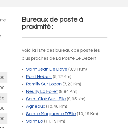
Bureaux de poste à
ste
proximité :
e
Voici la liste des bureaux de poste les
plus proches de La Poste Le Dezert
Saint Jean De Daye
(3,31 Km)
Pont Hebert
(5,12 Km)
00
Remilly Sur Lozon
(7,23 Km)
00
Neuilly La Foret
(8,84 Km)
ée
Saint Clair Sur L Elle
(9,95 Km)
Agneaux
(10,46 Km)
00
Sainte Marguerite D'Elle
(10,49 Km)
00
Saint Lô
(11,19 Km)