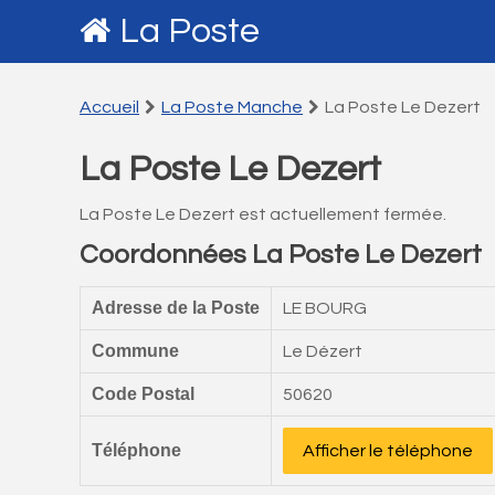
La Poste
Accueil
La Poste Manche
La Poste Le Dezert
La Poste Le Dezert
La Poste Le Dezert est actuellement fermée.
Coordonnées La Poste Le Dezert
Adresse de la Poste
LE BOURG
Commune
Le Dézert
Code Postal
50620
Téléphone
Afficher le téléphone