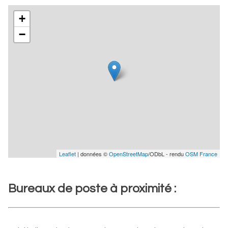
+
−
Leaflet
| données ©
OpenStreetMap
/ODbL - rendu
OSM France
Bureaux de poste à proximité :