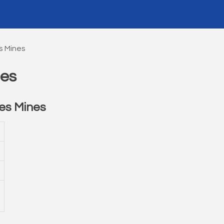
s Mines
nes
es Mines