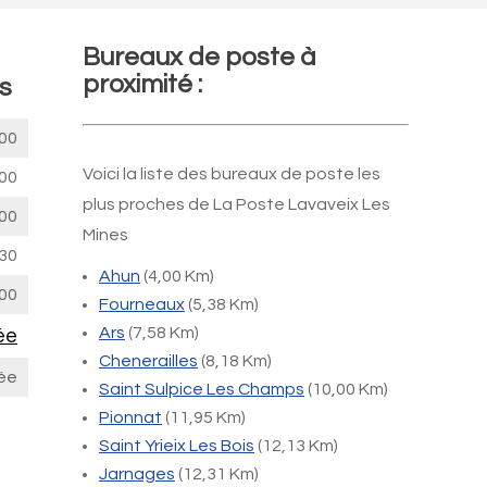
Bureaux de poste à
proximité :
s
00
Voici la liste des bureaux de poste les
00
plus proches de La Poste Lavaveix Les
00
Mines
30
Ahun
(4,00 Km)
00
Fourneaux
(5,38 Km)
Ars
(7,58 Km)
ée
Chenerailles
(8,18 Km)
ée
Saint Sulpice Les Champs
(10,00 Km)
Pionnat
(11,95 Km)
Saint Yrieix Les Bois
(12,13 Km)
Jarnages
(12,31 Km)