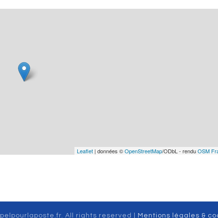
Leaflet
| données ©
OpenStreetMap
/ODbL - rendu
OSM Fr
pelpourlaposte.fr. All rights reserved |
Mentions légales & co