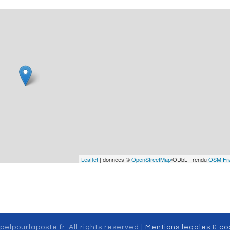
Leaflet
| données ©
OpenStreetMap
/ODbL - rendu
OSM Fr
pelpourlaposte.fr. All rights reserved |
Mentions légales & co