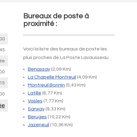
Bureaux de poste à
proximité :
00
Voici la liste des bureaux de poste les
45
plus proches de La Poste Lavausseau
ée
Benassay
(2,09 Km)
00
La Chapelle Montreuil
(4,09 Km)
15
Montreuil Bonnin
(5,43 Km)
Latille
(6,77 Km)
00
Vasles
(7,77 Km)
ée
Sanxay
(9,33 Km)
Beruges
(10,22 Km)
Jazeneuil
(10,36 Km)