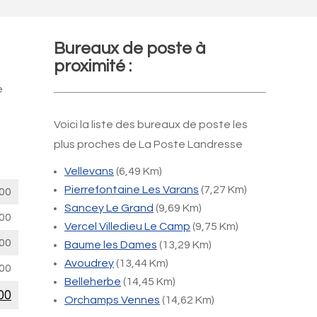
Bureaux de poste à
proximité :
e
Voici la liste des bureaux de poste les
plus proches de La Poste Landresse
Vellevans
(6,49 Km)
Pierrefontaine Les Varans
(7,27 Km)
00
Sancey Le Grand
(9,69 Km)
00
Vercel Villedieu Le Camp
(9,75 Km)
00
Baume les Dames
(13,29 Km)
Avoudrey
(13,44 Km)
00
Belleherbe
(14,45 Km)
00
Orchamps Vennes
(14,62 Km)