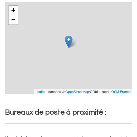
+
−
Leaflet
| données ©
OpenStreetMap
/ODbL - rendu
OSM France
Bureaux de poste à proximité :