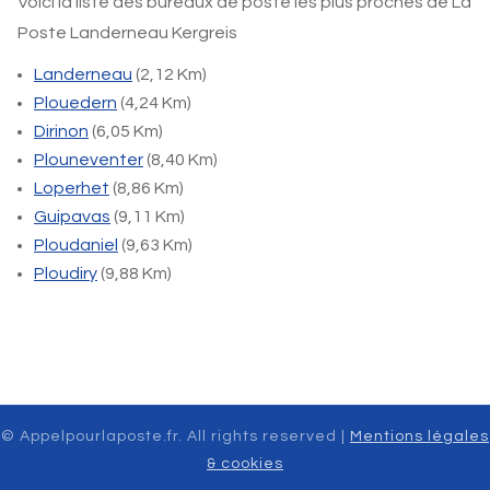
Voici la liste des bureaux de poste les plus proches de La
Poste Landerneau Kergreis
Landerneau
(2,12 Km)
Plouedern
(4,24 Km)
Dirinon
(6,05 Km)
Plouneventer
(8,40 Km)
Loperhet
(8,86 Km)
Guipavas
(9,11 Km)
Ploudaniel
(9,63 Km)
Ploudiry
(9,88 Km)
© Appelpourlaposte.fr. All rights reserved |
Mentions légales
& cookies