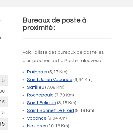
Bureaux de poste à
e
proximité :
e
Voici la liste des bureaux de poste les
plus proches de La Poste Lalouvesc
Pailhares
(5,17 Km)
Saint Julien Vocance
(6,64 Km)
15
Satillieu
(7,08 Km)
00
Rochepaule
(7,79 Km)
15
Saint Felicien
(8,15 Km)
Saint Bonnet Le Froid
(8,18 Km)
15
Vocance
(9,04 Km)
15
Nozieres
(10,18 Km)