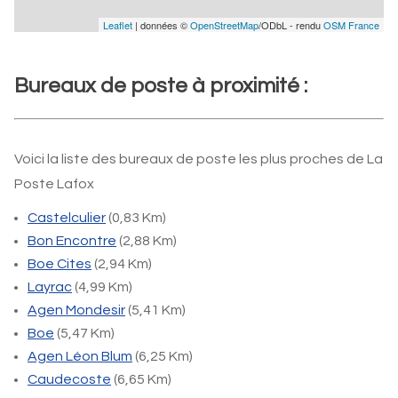
Leaflet
| données ©
OpenStreetMap
/ODbL - rendu
OSM France
Bureaux de poste à proximité :
Voici la liste des bureaux de poste les plus proches de La
Poste Lafox
Castelculier
(0,83 Km)
Bon Encontre
(2,88 Km)
Boe Cites
(2,94 Km)
Layrac
(4,99 Km)
Agen Mondesir
(5,41 Km)
Boe
(5,47 Km)
Agen Léon Blum
(6,25 Km)
Caudecoste
(6,65 Km)