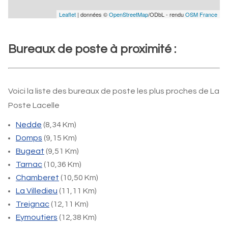
Leaflet
| données ©
OpenStreetMap
/ODbL - rendu
OSM France
Bureaux de poste à proximité :
Voici la liste des bureaux de poste les plus proches de La
Poste Lacelle
Nedde
(8,34 Km)
Domps
(9,15 Km)
Bugeat
(9,51 Km)
Tarnac
(10,36 Km)
Chamberet
(10,50 Km)
La Villedieu
(11,11 Km)
Treignac
(12,11 Km)
Eymoutiers
(12,38 Km)