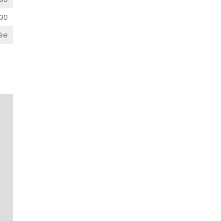
30
ée