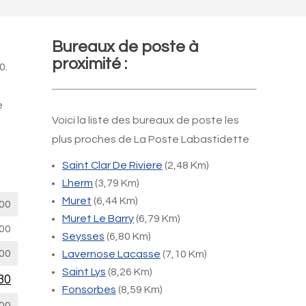
Bureaux de poste à
proximité :
0.
e
Voici la liste des bureaux de poste les
plus proches de La Poste Labastidette
Saint Clar De Riviere
(2,48 Km)
Lherm
(3,79 Km)
Muret
(6,44 Km)
00
Muret Le Barry
(6,79 Km)
00
Seysses
(6,80 Km)
00
Lavernose Lacasse
(7,10 Km)
Saint Lys
(8,26 Km)
30
Fonsorbes
(8,59 Km)
00