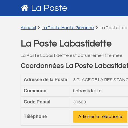
La Poste
Accueil
La Poste Haute Garonne
La Poste Lab
La Poste Labastidette
La Poste Labastidette est actuellement fermée.
Coordonnées La Poste Labastide
Adresse de la Poste
3 PLACE DE LA RESISTAN
Commune
Labastidette
Code Postal
31600
Téléphone
Afficher le téléphone