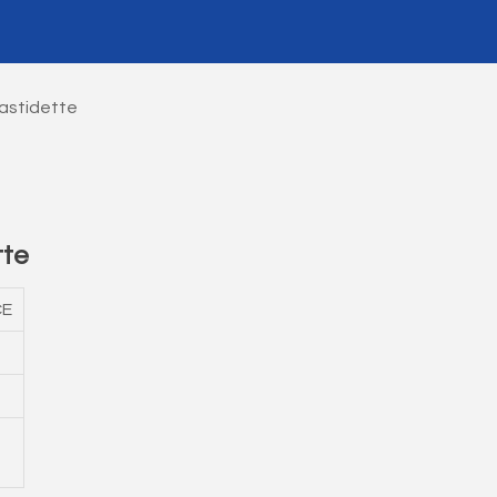
astidette
tte
CE